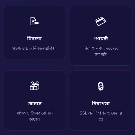
📝
💳
নিবন্ধন
পেমেন্ট
সহজ ও দ্রুত নিবন্ধন প্রক্রিয়া
বিকাশ, নগদ, Rocket
সাপোর্ট
🎁
🔒
বোনাস
নিরাপত্তা
স্বাগত ও উৎসব বোনাস
SSL এনক্রিপশন ও ফেয়ার
অফার
প্লে